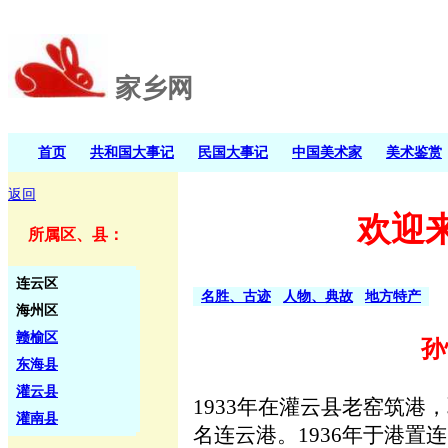
家乡网
首页
共和国大事记
民国大事记
中国美术家
美术鉴赏
返回
欢迎
所属区、县：
连云区
名胜、古迹
人物、典故
地方特产
海州区
赣榆区
孙
东海县
灌云县
1933年在灌云县老窑筑
灌南县
名连云港。1936年于港置连