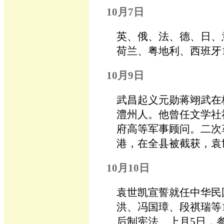
10月7日
英、俄、法、德、日、
荷兰、粤地利、西班牙
10月9日
武昌起义元勋蒋翊武在
澧州人。他曾任文学社
府高等军事顾问。二次
港，在全县被截获，袁
10月10日
袁世凯宣誓就任中华民
洪、冯国璋、段祺瑞等
后制宪法。上月5日，