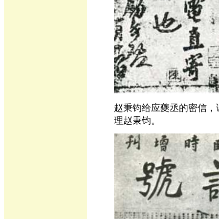
赵秉钧给应夔丞的密信，
理赵秉钧。