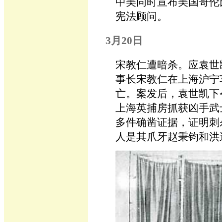
中美同时宣布美国哥伦
宪法顾问。
3月20日
宋教仁遭暗杀。应袁世
事长宋教仁在上海沪宁
亡。案发后，袁世凯下令
上海英捕房抓获凶手武
多件确凿证据，证明刺
人是其爪牙赵秉钧和洪