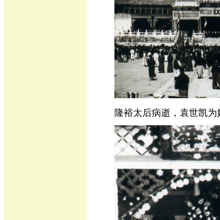
隆裕太后病逝，袁世凯为