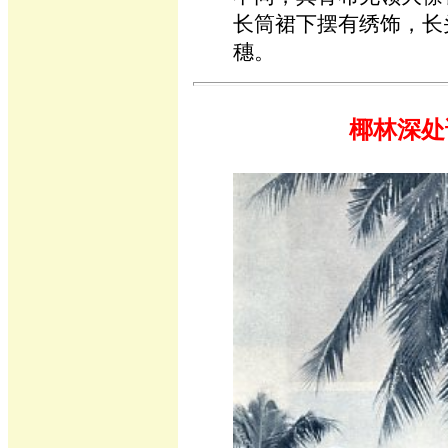
长筒裙下摆有绣饰，长
穗。
椰林深处