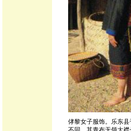
侾黎女子服饰。乐东县
不同，其青布无领大襟