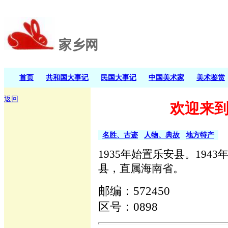
家乡网
首页
共和国大事记
民国大事记
中国美术家
美术鉴赏
返回
欢迎来
名胜、古迹
人物、典故
地方特产
1935年始置乐安县。194
县，直属海南省。
邮编：572450
区号：0898