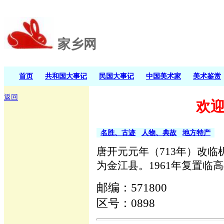
家乡网
首页
共和国大事记
民国大事记
中国美术家
美术鉴赏
返回
欢
名胜、古迹
人物、典故
地方特产
唐开元元年（713年）改临
为金江县。1961年复置临高
邮编：571800
区号：0898