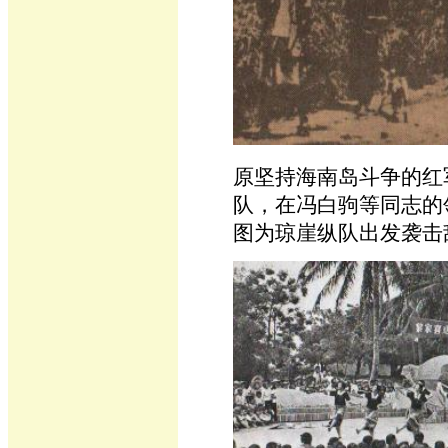
原坚持海南岛斗争的红军
队，在冯白驹等同志的
图为琼崖纵队出发袭击