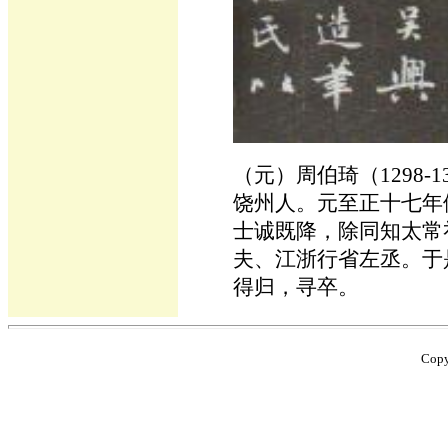
（元）周伯琦（1298-
饶州人。元至正十七年
士诚既降，除同知太常
夫、江浙行省左丞。于
得归，寻卒。
Cop