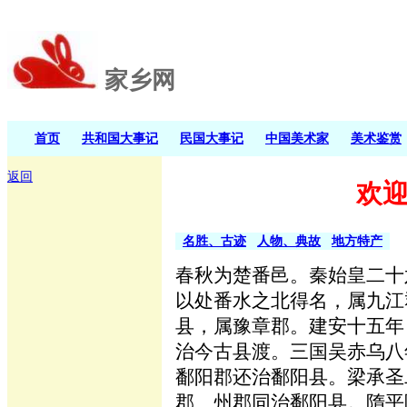
家乡网
首页
共和国大事记
民国大事记
中国美术家
美术鉴赏
返回
欢
名胜、古迹
人物、典故
地方特产
春秋为楚番邑。秦始皇二十
以处番水之北得名，属九江
县，属豫章郡。建安十五年
治今古县渡。三国吴赤乌八
鄱阳郡还治鄱阳县。梁承圣
郡、州郡同治鄱阳县。隋平