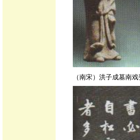
（南宋）洪子成墓南戏