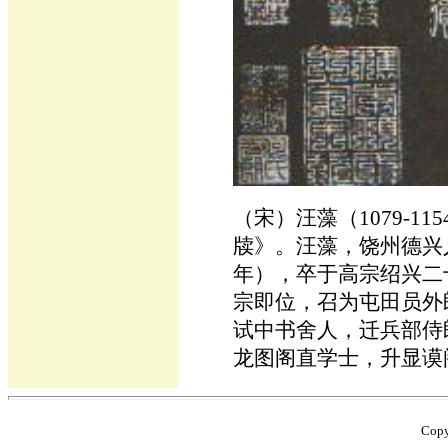
（宋）汪藻（1079-1
牍》。汪藻，饶州德兴人
年），卒于高宗绍兴二十
宗即位，召为屯田员外
试中书舍人，迁兵部侍
龙图阁直学士，升显谟
Cop