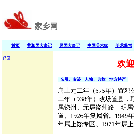
家乡网
首页
共和国大事记
民国大事记
中国美术家
美术鉴赏
返回
欢
名胜、古迹
人物、典故
地方特产
唐上元二年（675年）置
二年（938年）改场置县，
属饶州。元属饶州路。明属饶
道。1926年复属省。194
年属上饶专区。1971年属上