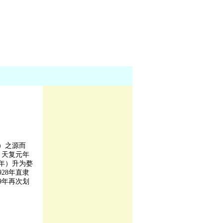
）之源而
。天复元年
5年）升为婺
28年直隶
9年再次划