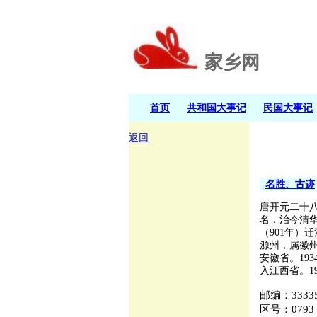
家乡网
首页
共和国大事记
民国大事记
返回
名胜、古迹
唐开元二十
名，治今清华
（901年）
源州，属徽州
安徽省。19
入江西省。1
邮编：3333
区号：0793