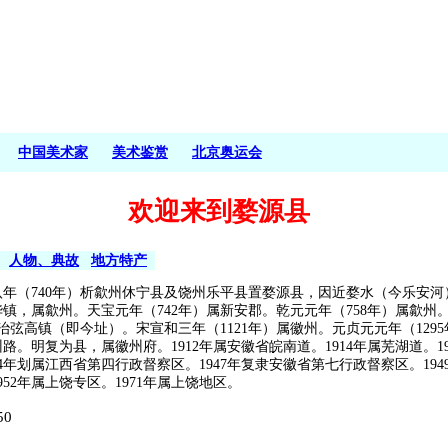
中国美术家
美术鉴赏
北京奥运会
欢迎来到婺源县
人物、典故
地方特产
八年（740年）析歙州休宁县及饶州乐平县置婺源县，因近婺水（今乐安河
镇，属歙州。天宝元年（742年）属新安郡。乾元元年（758年）属歙州
迁治弦高镇（即今址）。宋宣和三年（1121年）属徽州。元贞元元年（129
路。明复为县，属徽州府。1912年属安徽省皖南道。1914年属芜湖道。19
34年划属江西省第四行政督察区。1947年复隶安徽省第七行政督察区。194
952年属上饶专区。1971年属上饶地区。
50