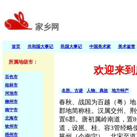
家乡网
首页
共和国大事记
民国大事记
中国美术家
美术鉴赏
所属地级市：
欢迎来到
百色市
桂林市
名胜、古迹
人物、典故
地方特产
河池市
春秋、战国为百越（粤）地
柳州市
郡地简称桂。汉属交州、荆
南宁市
置6郡。唐初属岭南道，置8
北海市
钦州市
道，设邕、桂、容3管经略使
梧州市
邕州（今南宁）。北宋至道三