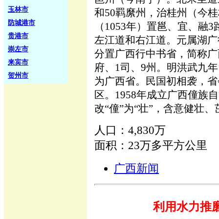
玉林市
和50羁縻州，治桂州（今
防城港市
（1053年）置邕、宜、融
贵港市
左江道和右江道。元属湖广
崇左市
分置广西行中书省，简称广
来宾市
府、1司、9州。明洪武九年
贺州市
为广西省。民国初相袭，省
区。1958年成立广西僮族
改“僮”为“壮”，含意健壮
人口：4,830万
面积：23万多平方公里
广西新闻
利用水力推磨