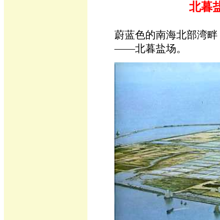
北暮盐
蔚蓝色的南海北部湾畔
——北暮盐场。