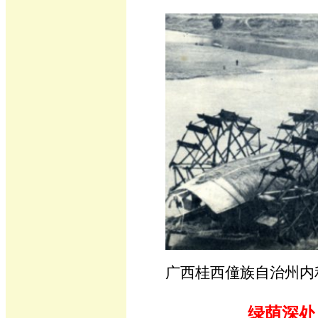
广西桂西僮族自治州内
绿荫深处