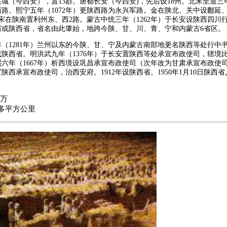
城（今西安），置13郡。唐都长安（今西安)，先后设18州。北宋至道三年
路。熙宁五年（1072年）更陕西路为永兴军路。金在陕北、关中设鄜延
宋在陕南置利州东、西2路。蒙古中统三年（1262年）于长安设陕西四川
省或陕西省，省名由此肇始，地跨今陕、甘、川、青、宁和内蒙古6省区。
（1281年）兰州以东的今陕、甘、宁及内蒙古南部地更名陕西等处行中
陕西省。明洪武九年（1376年）于长安置陕西等处承宣布政使司，辖境
六年（1667年）析西境设巩昌承宣布政使司（次年改为甘肃承宣布政使
陕西承宣布政使司，治西安府。1912年设陕西省。1950年1月10日陕西
2万
万多平方公里