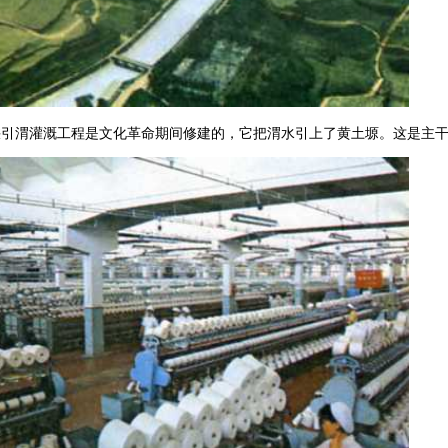
峡引渭灌溉工程是文化革命期间修建的，它把渭水引上了黄土塬。这是主