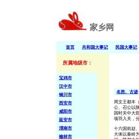
家乡网
首页
共和国大事记
民国大事记
所属地级市：
宝鸡市
汉中市
名胜、古迹
铜川市
周文王都丰
西安市
公、召公以
咸阳市
国时关中大
项羽入关，分
延安市
渭南市
十六国前赵
大体以秦岭为
榆林市