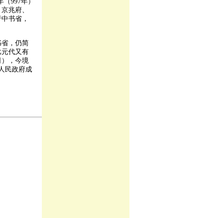
（997年）
、京兆府、
行中书省，
书省，仍简
比元代又有
司），今境
省人民政府成