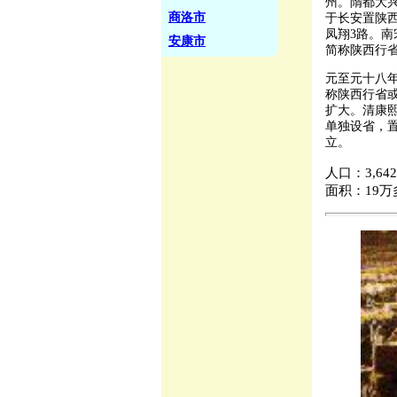
州。隋都大兴
商洛市
于长安置陕西
凤翔3路。南
安康市
简称陕西行
元至元十八年
称陕西行省或
扩大。清康熙
单独设省，置
立。
人口：3,64
面积：19