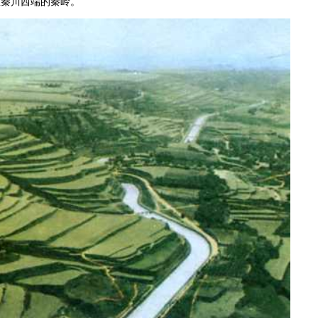
里秦川西端的秦岭。