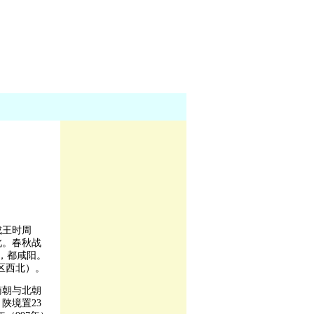
成王时周
此。春秋战
，都咸阳。
区西北）。
南朝与北朝
陕境置23