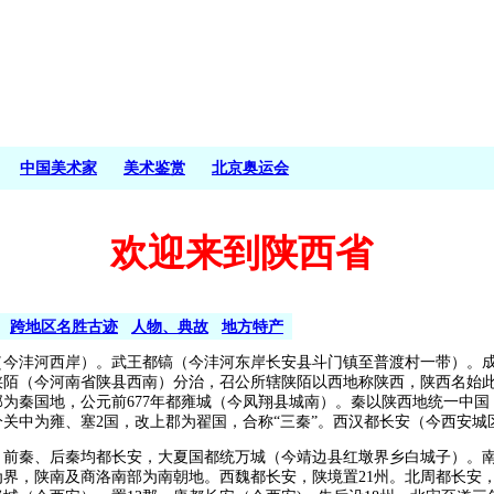
中国美术家
美术鉴赏
北京奥运会
欢迎来到陕西省
跨地区名胜古迹
人物、典故
地方特产
（今沣河西岸）。武王都镐（今沣河东岸长安县斗门镇至普渡村一带）。
陕陌（今河南省陕县西南）分治，召公所辖陕陌以西地称陕西，陕西名始
部为秦国地，公元前677年都雍城（今凤翔县城南）。秦以陕西地统一中国
关中为雍、塞2国，改上郡为翟国，合称“三秦”。西汉都长安（今西安城
、前秦、后秦均都长安，大夏国都统万城（今靖边县红墩界乡白城子）。
界，陕南及商洛南部为南朝地。西魏都长安，陕境置21州。北周都长安，