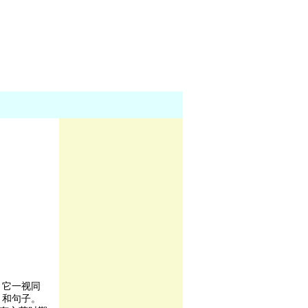
，它一视同
、和句子。