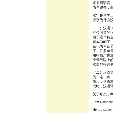
来书写语言
简单得多，
汉字是世界
汉字为什么
（一）汉语（
不仅同音的
由于这个特
造成新的字
在代表单音
字。许多单
用得最广也
个音节以上
汉语的根词
（二）汉语
的，这一点
质上，形态
成时，汉语
关于形态，
I am a student
He is a studen