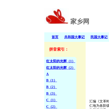
家乡网
首页
共和国大事记
民国大事记
拼音索引：
红太阳的光辉（1）
红太阳的光辉（2）
A
B（1）
B（2）
B（3）
C（1）
汇编《文革
仁地为各阶
C（2）