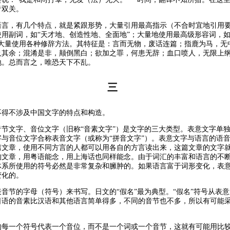
音双关。
语言，有几个特点，就是紧跟形势，大量引用最高指示（不合时宜地引用
用副词，如“天才地、创造性地、全面地”；大量地使用最高级形容词，如
；大量使用各种修辞方法。其特征是：言而无物，废话连篇；指鹿为马，无
及其余；混淆是非，颠倒黑白；欲加之罪，何患无辞；血口喷人，无限上
地。总而言之，唯恐天下不乱。
三
不得不涉及中国文字的特点和构造。
音节文字、音位文字（旧称“音素文字”）是文字的三大类型。表意文字单
字与音位文字合称表音文字（或称为“拼音文字”）。表意文字与语言的语
篇文章，使用不同方言的人都可以用各自的方言读出来，这篇文章的文字
的文章，用粤语能念，用上海话也同样能念。由于词汇的丰富和语言的不
体系所使用的符号必然是非常复杂和臃肿的。如果语言富于词形变化，表
变化的。
音节的字母（符号）来书写。日文的“假名”最为典型。“假名”符号从表
日语的音素比汉语和其他语言简单得多，不同的音节也不多，所以有可能
的每一个符号代表一个音位，而不是一个词或一个音节，这就有可能用比