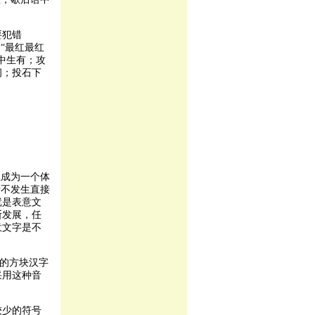
要犯错
“最红最红
中生有；攻
纲；投石下
独成为一个体
音不发生直接
就是表意文
断发展，任
意文字是不
意的方块汉字
采用这种音
较少的符号