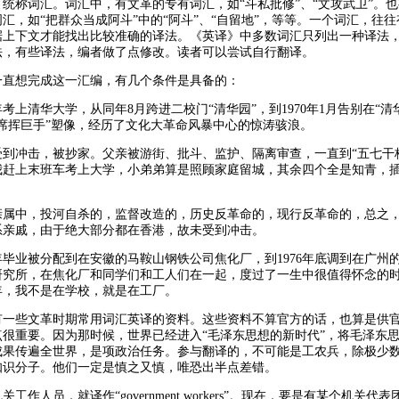
统称词汇。词汇中，有文革的专有词汇，如“斗私批修”、“文攻武卫”。
汇，如“把群众当成阿斗”中的“阿斗”、“自留地”，等等。一个词汇，往
据上下文才能找出比较准确的译法。《英译》中多数词汇只列出一种译法
法，有些译法，编者做了点修改。读者可以尝试自行翻译。
一直想完成这一汇编，有几个条件是具备的：
5年考上清华大学，从同年8月跨进二校门“清华园”，到1970年1月告别在“清
席挥巨手”塑像，经历了文化大革命风暴中心的惊涛骇浪。
受到冲击，被抄家。父亲被游街、批斗、监护、隔离审查，一直到“五七干
我赶上末班车考上大学，小弟弟算是照顾家庭留城，其余四个全是知青，
。
亲属中，投河自杀的，监督改造的，历史反革命的，现行反革命的，总之
系亲戚，由于绝大部分都在香港，故未受到冲击。
0年毕业被分配到在安徽的马鞍山钢铁公司焦化厂，到1976年底调到在广州
研究所，在焦化厂和同学们和工人们在一起，度过了一生中很值得怀念的
年，我不是在学校，就是在工厂。
有一些文革时期常用词汇英译的资料。这些资料不算官方的话，也算是供
点很重要。因为那时候，世界已经进入“毛泽东思想的新时代”，将毛泽东
成果传遍全世界，是项政治任务。参与翻译的，不可能是工农兵，除极少
知识分子。他们一定是慎之又慎，唯恐出半点差错。
工作人员，就译作“government workers”。现在，要是有某个机关代