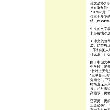
英文是格外
员在返航途中，
2012年8
仅三十多岁的
纳（Pasade
中文的文字
非必要地添
3. 中文的
滥。忆苦思甜
“旧社会把人
什么瓜，什么
由于中国文
中学时，老
“竹叶上天龟
“三星白兰地
分南北”，下
时简直无从
果。相对来
高指示，勇
还要提一提的
土金如铁”，
有一次对外