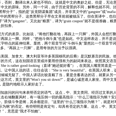
译，否则，翻译出来人家也不明白。这就是中文的奥妙之处。但是，无论
了中文的原味。另外，同一个词，由于历史背景的不同，解释也就不同。
帮分子”，指的是“反党阴谋集团”成员，并非英文中的“gangster”或“mafia m
黑”中的黑帮分子。这类黑帮分子早在文革前就被镇压了。但在英译中，也
”译为“gangster”。又比如“粮票”，译为“grain coupon”就不是很准确，
是折扣券。
表现方式的差异。比如说，“将他打翻在地，再踩上一只脚”，外国人会想打
要再踩上一脚。同样，“把他斗倒斗臭”也是如此。中文这样表达，并不是
字特点的延伸结果。显然，两个双音节词“斗倒斗臭”显然比一个双音节词
得多。“再踩上一只脚”，是用夸张的方法予以强调。
括美国、加拿大、澳大利亚等许多英国移民的后裔）是沉默寡言的民族。
蓄的方式，这在别国语言里或许要用些强有力的副词来表达。依照英文语
e is rather good-looking（直译“她还挺好看”），在英国人嘴里简直
让中国人说的话，往往会说：“She is very beautiful”。在英国人听来
国倾城无疑了。中国人讲话比较直截了当，要是含蓄表达的话，就要从另
方式，英文里的“Won't you sit down?”，是诚心诚意请人家坐。而中
”，是隐约地暗示人家好走了。
明知故问的问句来表明否定的语气，这点，中、英文类同。经历过文革的
反击右倾翻案风时，有一项压倒一切的最高指示：“什么三项指示为纲？安
。阶级斗争是纲，其余都是目。”这里的“什么三项指示为纲？”，就是对
指示为纲”的否定。有些明明是肯定句，却具有否定的力量。这点，中、英
！”，意思是“我才不怕她”。