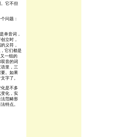
词。它不但
一个问题：
数是单音词，
字创立时，
属的义符，
似，它们都是
组又一组的
和双音的词
汉语里，三
需要。如果
音文字了。
变化是不多
式变化，实
语法范畴形
语法特点。