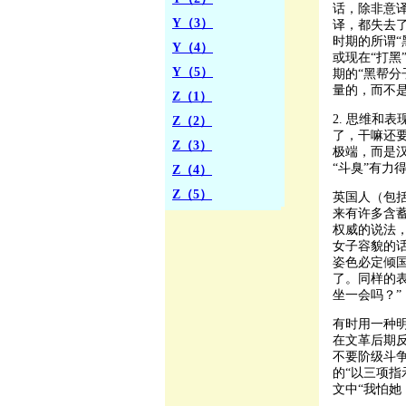
话，除非意
Y（3）
译，都失去
时期的所谓“黑
Y（4）
或现在“打
Y（5）
期的“黑帮分子
量的，而不
Z（1）
2. 思维和
Z（2）
了，干嘛还
Z（3）
极端，而是汉
“斗臭”有力
Z（4）
Z（5）
英国人（包
来有许多含
权威的说法，Sh
女子容貌的话。
姿色必定倾
了。同样的表达
坐一会吗？
有时用一种
在文革后期
不要阶级斗争
的“以三项
文中“我怕她