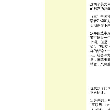
这两个英文句
的形态的职
（三）中国
语音和词汇
长期保存下
汉字的造字
节可能是一
个词。但是，
萄”、“玻璃
样的结论：
化、社会等
复，推陈出
精密，又臃
现代汉语的
不再论述。
1. 外来词
“互联网”（in
（ballet