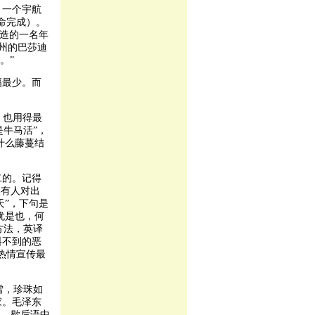
。一个宇航
使命完成）。
建造的一名年
加州的巴莎迪
）。”
幅最少。而
，也用得最
是牛马活”，
什么藤蔓结
二的。记得
然有人对出
天”，下句是
犹是也，何
方法，英译
料不到的恶
热情宣传最
雪，珍珠如
家。毛泽东
里，歇后语中