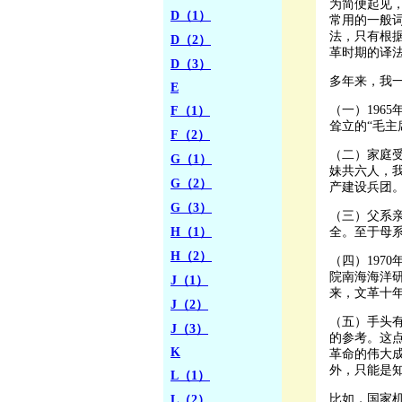
为简便起见，
D（1）
常用的一般词
法，只有根
D（2）
革时期的译
D（3）
多年来，我
E
F（1）
（一）196
耸立的“毛主
F（2）
（二）家庭
G（1）
妹共六人，
G（2）
产建设兵团
G（3）
（三）父系
H（1）
全。至于母
H（2）
（四）197
院南海海洋
J（1）
来，文革十
J（2）
（五）手头
J（3）
的参考。这
K
革命的伟大
外，只能是
L（1）
L（2）
比如，国家机关