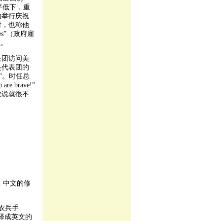
水平低下，重
约举行庆祝
时，也称他
ees”（政府雇
么。
表团访问美
是代表团的
ers”。时任总
brave!”
敢说就很不
. 中文的修
农兵手
译成英文的