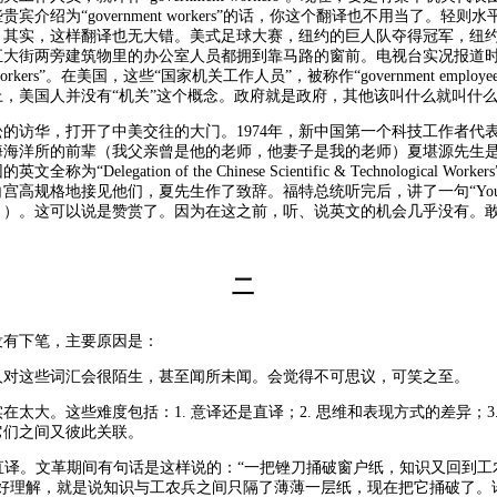
宾介绍为“government workers”的话，你这个翻译也不用当了。轻则
。其实，这样翻译也无大错。美式足球大赛，纽约的巨人队夺得冠军，纽
汇大街两旁建筑物里的办公室人员都拥到靠马路的窗前。电视台实况报道
e workers”。在美国，这些“国家机关工作人员”，被称作“government employ
上，美国人并没有“机关”这个概念。政府就是政府，其他该叫什么就叫什
克松的访华，打开了中美交往的大门。1974年，新中国第一个科技工作者代
海海洋所的前辈（我父亲曾是他的老师，他妻子是我的老师）夏堪源先生
称为“Delegation of the Chinese Scientific & Technological Work
高规格地接见他们，夏先生作了致辞。福特总统听完后，讲了一句“You are 
！）。这可以说是赞赏了。因为在这之前，听、说英文的机会几乎没有。
二
没有下笔，主要原因是：
人对这些词汇会很陌生，甚至闻所未闻。会觉得不可思议，可笑之至。
在太大。这些难度包括：1. 意译还是直译；2. 思维和表现方式的差异；3
它们之间又彼此关联。
是直译。文革期间有句话是这样说的：“一把锉刀捅破窗户纸，知识又回到工
很好理解，就是说知识与工农兵之间只隔了薄薄一层纸，现在把它捅破了。