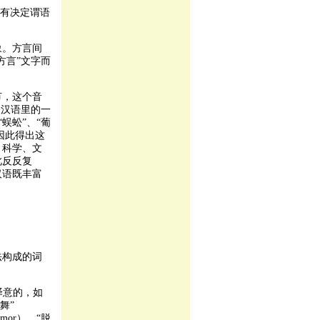
语有决定谓语
象。方言间
方言”文字而
节，这个音
表汉语里的一
蜈蚣”、“葡
因此得出这
、科学、文
此反反复
汉语既丰富
法构成的词
译意的，如
蕾舞”
mor）、“脱