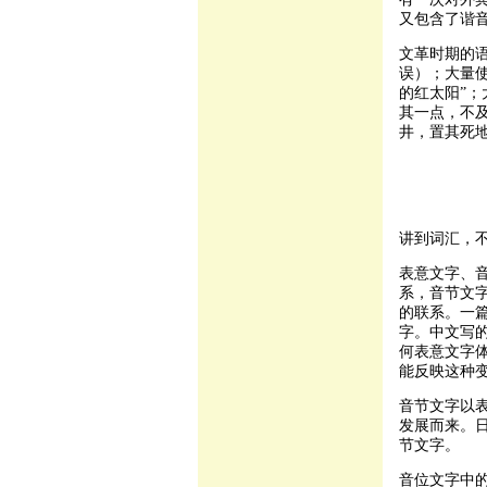
又包含了谐
文革时期的
误）；大量使
的红太阳”
其一点，不
井，置其死
讲到词汇，
表意文字、
系，音节文
的联系。一
字。中文写
何表意文字
能反映这种
音节文字以表
发展而来。
节文字。
音位文字中