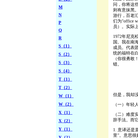
问，你将这些贵
M
则有意抹黑
N
游行，百老
们为“offic
P
员）。实际
Q
1972年尼
R
国。我在南
S（1）
成员。代表团的英文全
统的福特在白宫
S（2）
（你很勇敢
S（3）
错。
S（4）
T（1）
T（2）
但是，我却
W（1）
W（2）
（一）年轻
X（1）
（二）难度实
辞手法。而
X（2）
Y（1）
1. 意译还
里”。意思
Y（2）