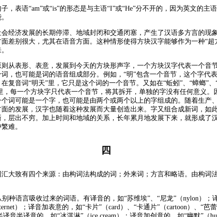
子，表语“am”或“is”的形态是与主语“I”或“He”分不开的，因为英文的主
能。
社会经济发展的长期停滞、地域封闭和交通闭塞，产生了汉语多方言的现
方面差别很大，尤其在语音方面。这种情形使得方块汉字能够作为一种“超
来。
原则从表形、表意，发展到今天的方块形声字，一个方块汉字代表一个音
个词，也可能是词的语音组成部分。例如，“明”包含一个音节，这个字代
在复音词“明天”里，它只是这个词的一个音节。又如在“蚯蚓”、“蟑螂”、“
”里，每一个方块字只代表一个音节，将其拆开，单独的字没有任何意义。
一个词可能是一个字，也可能是由两个或两个以上的字组成的。随着生产
方面的发展，汉字也随着这种发展而大量创造出来。字又组合成新词，如
新，层出不穷。加上时间和地域的关系，长年累月地发展下来，就形成了
肿繁难。
四
词汇大致有四个来源：由构词法构成的词；外来词；方言和略语。由构词
：从别种语言吸收过来的词语。有译音的，如“苏维埃”、“尼龙”（nylon）；
ternet）；译音加表意的，如“卡片”（card）、“卡通片”（cartoon）、“芭
）；半译音半译意的，如“冰淇淋”（ice cream）；译音加创意的，如“幽默”（hu