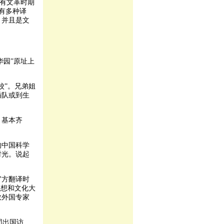
也有文革时期
往有多种译
，并且是文
华园”原址上
校”。兄弟姐
插队或到生
，基本齐
的中国科学
时光。说起
官方翻译时
思想和文化大
数外国专家
表团出国访