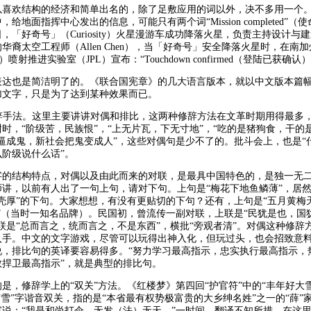
以喜欢结构的经济和简单出名的，除了足敷应用的词以外，决不多用一个
给地面指挥中心发出的信息，可能只有两个词“Mission completed”（
月6日，「好奇号」（Curiosity）火星漫游车成功降落火星，负责主持设计与
华裔太空工程师（Allen Chen），当「好奇号」安全降落火星时，在南
na）喷射推进实验室（JPL）宣布：“Touchdown confirmed（登陆已获确认
表达也是简洁明了的。《联合国宪章》的几大语言版本，就以中文版本篇
加文字，只是为了达到某种效果而已。
修辞手法。这里主要讲讲对偶和排比，这两种修辞方法在文革时期用得最多
时，“阶级苦，民族恨”，“上无片瓦，下无寸地”，“吃的是猪狗食，干的
逼成鬼，新社会把鬼变成人”，这些对偶句是少不了的。批斗会上，也是“
阶级说什么话”。
字的结构特点，对偶以及由此而来的对联，是最具中国特色的，是独一无
师讲，以前有人出了一句上句，请对下句。上句是“梅花下地鱼鳞薄”，居
壳厚”的下句。大家想想，有没有更贴切的下句？还有，上句是“五月黄梅
”（当时一知名品牌）。民国初，曾流传一副对联，上联是“民犹是也，国
联是“总而言之，统而言之，不是东西”，横批“旁观者清”。对偶这种修辞
入手。中文的文字游戏，尽管可以玩得出神入化，但玩过头，也会招致意
说，排比句的英译要容易得多。“努力学习最高指示，忠实执行最高指示，
敢捍卫最高指示”，就是典型的排比句。
是，修辞学上的“双关”方法。《红楼梦》第四回“护官符”中的“丰年好大
“雪”字谐音双关，指的是“本省最有权势极富贵的大乡绅名姓”之一的“薛”
宾说：“我是和尚打伞，无发（法）无天。”一时间，翻译不知所措。在这