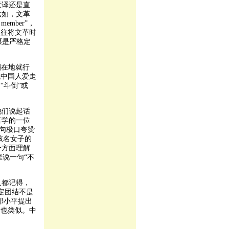
意译还是直
比如，文革
ember”，
往往将文革时
粮票是严格定
翻在地就行
说中国人爱走
“斗倒”或
他们说起话
言学的一位
是一句极口夸赞
，该名女子的
一方面理解
文里说一句“不
人都记得，
定团结不是
邓小平提出
文也类似。中