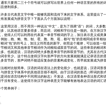
。通常只要用二三十个符号就可以拼写出世界上任何一种语言里的所有的
而且便利得多。
上许多古代表意文字中唯一能够巩固和流传下来的文字体系。这里提出了
没有发展成为拼音文字？下面从几个方面加以说明：
这里用汉语，而不用另一种说法“中文”，是为了强调“语”）的词，大多
很多，比其他语言要多得多，而且词、词根和字往往是一致的。在方块汉
点，使得人们可以利用在代表某一单音节根词的字上，加注表示意义或类
。例如，抱、鲍、饱、刨、雹、胞、孢、苞，都与“包”的音相同或非常相
节根词“包”的符号上，加注义符而造的新字。依照这个规律，可以创造一
音节根词又和其他单音节根词作为词根组成双音节的词。这些单音的根词
最多。也就是说，汉语的词绝大多数是单音节的和双音节的。尤其在古代
的词非常少。这个特点使得汉字向形声字的方向发展就能满足记录语言的
是多音节的，形声词绝不能适应复杂的音素构成变化，而早就发展成为拼
语法相对比较简单。汉语的词在语法上的变化很少，也就是说，汉语词形
，与拼音文字体系中的其他语言很不相同。由于汉语词的形态（即词的形
就是词在语言结构中不同用法的标志）不发达，在汉语里各种语法形式和
词干没有变化，这使得方块汉字这种表意文字能够有效地表达汉语的词汇
举个简单例子：
.
t.